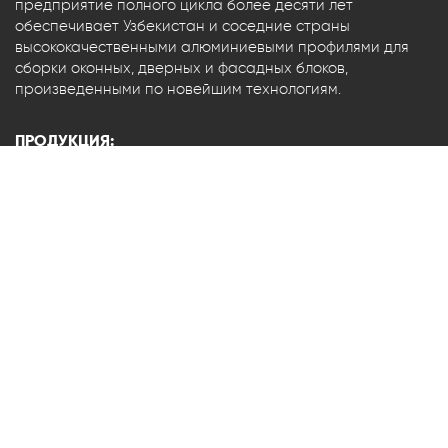
предприятие полного цикла более десяти лет
обеспечивает Узбекистан и соседние страны
высококачественными алюминиевыми профилями для
сборки оконных, дверных и фасадных блоков,
произведенными по новейшим технологиям.
ПРОДУКЦИЯ:
Оконные и фасадные системы
Уплотнители из ПВХ
АДРЕС:
Ташкент, Учтепа тумани, Изза 1-уй
КОНТАКТЫ
+99871 2722643 — Основной номер